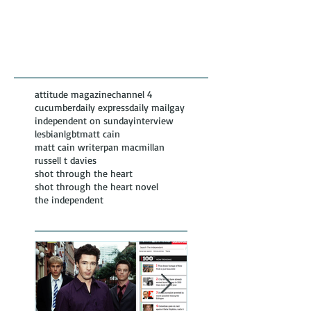
Featured Posts
Recent
Posts
attitude magazine
channel 4
cucumber
daily express
daily mail
gay
independent on sunday
interview
lesbian
lgbt
matt cain
matt cain writer
pan macmillan
russell t davies
shot through the heart
shot through the heart novel
the independent