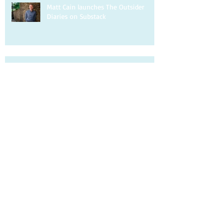
Matt Cain launches The Outsider
Diaries on Substack
Matt Cain writes about being a gay
uncle for the Guardian
Matt Cain is interviewed by DIVA.
Matt Cain writes about homophobia
for the Observer