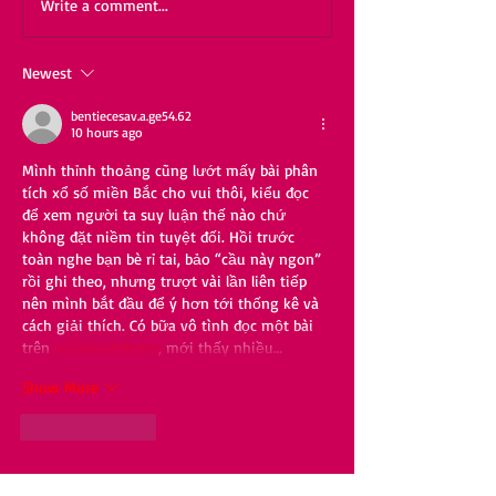
Write a comment...
Newest
bentiecesav.a.ge54.62
10 hours ago
Mình thỉnh thoảng cũng lướt mấy bài phân 
tích xổ số miền Bắc cho vui thôi, kiểu đọc 
để xem người ta suy luận thế nào chứ 
không đặt niềm tin tuyệt đối. Hồi trước 
toàn nghe bạn bè rỉ tai, bảo “cầu này ngon” 
rồi ghi theo, nhưng trượt vài lần liên tiếp 
nên mình bắt đầu để ý hơn tới thống kê và 
cách giải thích. Có bữa vô tình đọc một bài 
trên 
soicauxsmb.pro
, mới thấy nhiều…
Show More
Like
Reply